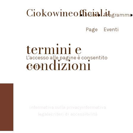
Ciokowineofficial.it
Home
Programma
Page
Eventi
termini e
L'accesso alle pagine è consentito
condizioni
a tutti.
informativa sulla privacy
informativa
legale
criteri di accessibilità